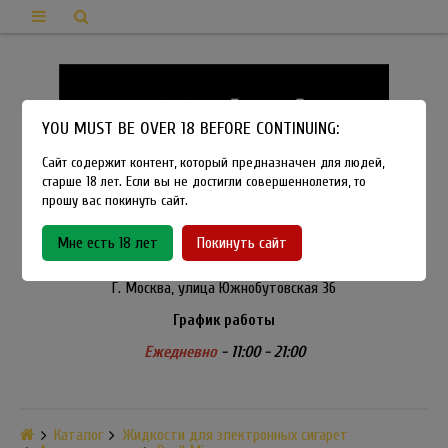
YOU MUST BE OVER 18 BEFORE CONTINUING:
Сайт содержит контент, который предназначен для людей,
старше 18 лет. Если вы не достигли совершеннолетия, то
прошу вас покинуть сайт.
8-915-450-21-92
Мне есть 18 лет
Покинуть сайт
Розничный магазин Method Vapeshop
Г. Москва, улица Южнобутовская 36
График работы
Ежедневно
- 11:00 - 21:00
Каталог
Жидкости для электронных сигарет