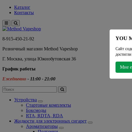
Каталог
Контакты
YOU M
8-915-450-21-92
Розничный магазин Method Vapeshop
Сайт сод
достигли
Г. Москва, улица Южнобутовская 36
Мне е
График работы
Ежедневно
- 11:00 - 21:00
Устройства
Стартовые комплекты
Боксмоды
RTA, RDTA, RDA
Жидкости для электронных сигарет
Ароматизаторы
Подгонки