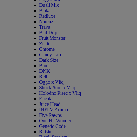
Duall Mix
Baikal
Redluxe
Narcoz
Trava
Bad Drip
Fruit Monster
Zenith
Chrome
Candy Lab
Dark Size
Blur
DNK
Rell
Oggo x Vliq
Shock Sour x Vliq
Holodno Pisec x Vliq
Epeak
Juice Head
INFLV Aroma
Five Pawns
One Hit Wonder
Genetic Code
Raisin