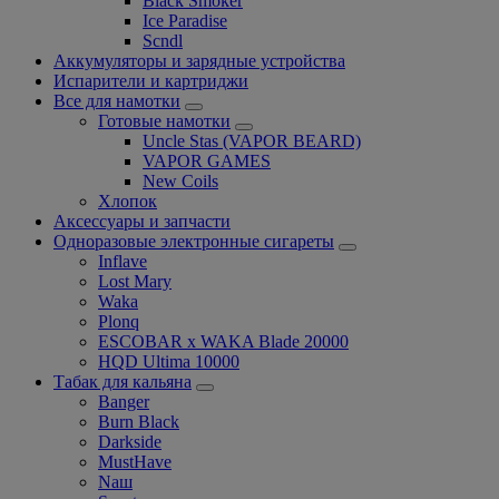
Black Smoker
Ice Paradise
Scndl
Аккумуляторы и зарядные устройства
Испарители и картриджи
Все для намотки
Готовые намотки
Uncle Stas (VAPOR BEARD)
VAPOR GAMES
New Coils
Хлопок
Аксессуары и запчасти
Одноразовые электронные сигареты
Inflave
Lost Mary
Waka
Plonq
ESCOBAR x WAKA Blade 20000
HQD Ultima 10000
Табак для кальяна
Banger
Burn Black
Darkside
MustHave
Nаш