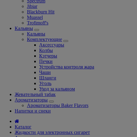
Spectrum
Jibiar
Blackburn Hit
Muassel
Trofimoff's
Кальяны
Кальяны
Комплектующие
Аксессуары
Колбы
Кэтчеры
Печки
Устройства контроля жара
Чаши
Шланги
Уголь
Уход за кальяном
Жевательный табак
Ароматизаторы
Ароматизаторы Baker Flavors
Напитки и снеки
Каталог
Жидкости для электронных сигарет