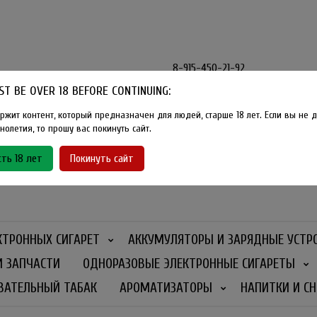
8-915-450-21-92
T BE OVER 18 BEFORE CONTINUING:
Розничный магазин Method Vape
Г. Москва, улица Южнобутовская
ржит контент, который предназначен для людей, старше 18 лет. Если вы не д
олетия, то прошу вас покинуть сайт.
График работы
ть 18 лет
Покинуть сайт
Ежедневно
- 11:00 - 21:00
КТРОННЫХ СИГАРЕТ
АККУМУЛЯТОРЫ И ЗАРЯДНЫЕ УСТР
И ЗАПЧАСТИ
ОДНОРАЗОВЫЕ ЭЛЕКТРОННЫЕ СИГАРЕТЫ
ВАТЕЛЬНЫЙ ТАБАК
АРОМАТИЗАТОРЫ
НАПИТКИ И СН