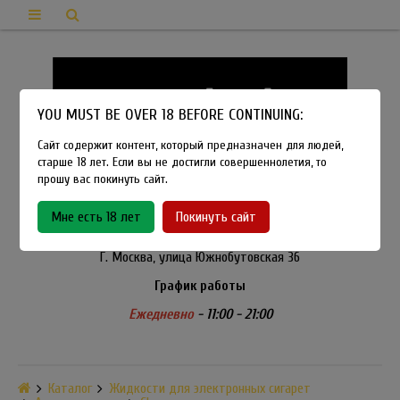
YOU MUST BE OVER 18 BEFORE CONTINUING:
Сайт содержит контент, который предназначен для людей,
старше 18 лет. Если вы не достигли совершеннолетия, то
прошу вас покинуть сайт.
8-915-450-21-92
Мне есть 18 лет
Покинуть сайт
Розничный магазин Method Vapeshop
Г. Москва, улица Южнобутовская 36
График работы
Ежедневно
- 11:00 - 21:00
Каталог
Жидкости для электронных сигарет