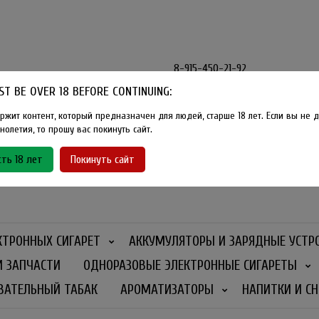
8-915-450-21-92
T BE OVER 18 BEFORE CONTINUING:
Розничный магазин Method Vape
Г. Москва, улица Южнобутовская
ржит контент, который предназначен для людей, старше 18 лет. Если вы не д
олетия, то прошу вас покинуть сайт.
График работы
ть 18 лет
Покинуть сайт
Ежедневно
- 11:00 - 21:00
КТРОННЫХ СИГАРЕТ
АККУМУЛЯТОРЫ И ЗАРЯДНЫЕ УСТР
И ЗАПЧАСТИ
ОДНОРАЗОВЫЕ ЭЛЕКТРОННЫЕ СИГАРЕТЫ
ВАТЕЛЬНЫЙ ТАБАК
АРОМАТИЗАТОРЫ
НАПИТКИ И СН