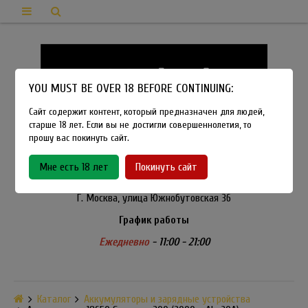
YOU MUST BE OVER 18 BEFORE CONTINUING:
Сайт содержит контент, который предназначен для людей,
старше 18 лет. Если вы не достигли совершеннолетия, то
прошу вас покинуть сайт.
8-915-450-21-92
Мне есть 18 лет
Покинуть сайт
Розничный магазин Method Vapeshop
Г. Москва, улица Южнобутовская 36
График работы
Ежедневно
- 11:00 - 21:00
Каталог
Аккумуляторы и зарядные устройства