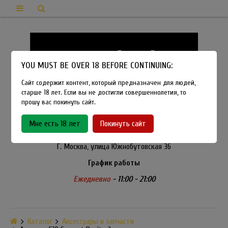
YOU MUST BE OVER 18 BEFORE CONTINUING:
Сайт содержит контент, который предназначен для людей,
старше 18 лет. Если вы не достигли совершеннолетия, то
прошу вас покинуть сайт.
8-915-450-21-92
Мне есть 18 лет
Покинуть сайт
Розничный магазин Method Vapeshop
Г. Москва, улица Южнобутовская 36
График работы
Ежедневно
- 11:00 - 21:00
Каталог
Аксессуары и запчасти