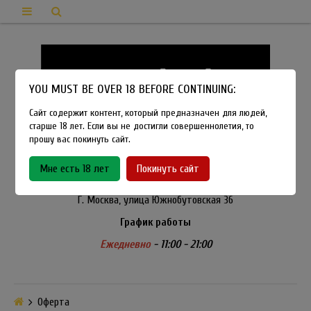
YOU MUST BE OVER 18 BEFORE CONTINUING:
Сайт содержит контент, который предназначен для людей,
старше 18 лет. Если вы не достигли совершеннолетия, то
прошу вас покинуть сайт.
8-915-450-21-92
Мне есть 18 лет
Покинуть сайт
Розничный магазин Method Vapeshop
Г. Москва, улица Южнобутовская 36
График работы
Ежедневно
- 11:00 - 21:00
Оферта